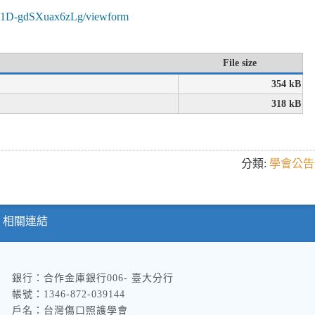
z1D-
gdSXuax6zLg/viewform
File size
354 kB
318 kB
分類:
學會公告
相關連結
銀行：合作金庫銀行006- 臺大分行
帳號：1346-872-039144
戶名：台灣傷口照護學會