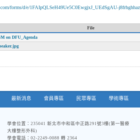
e.com/forms/
d/e/1FAIpQLSeH49Ue5C0EwgjxJ_
UEdSgAU-j8frhghha
File
SM on DFU_Agenda
eaker.jpg
最新消息
會員專區
民眾專區
學術專區
學會位置：235041 新北市中和區中正路291號3樓(第一醫療
大樓整形外科)
學會電話：02-2249-0088 轉 2364