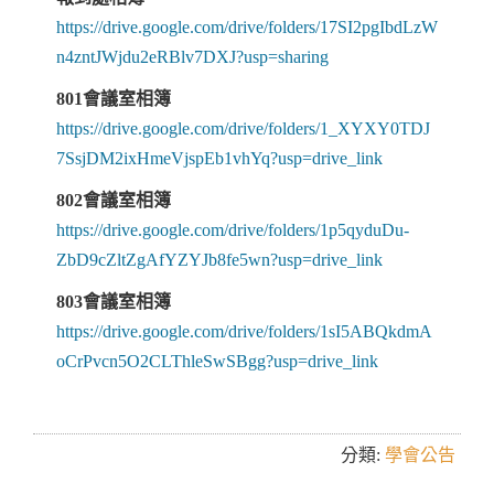
https://drive.google.com/drive/folders/17SI2pgIbdLzW
n4zntJWjdu2eRBlv7DXJ?usp=sharing
801會議室相簿
https://drive.google.com/drive/folders/1_XYXY0TDJ
7SsjDM2ixHmeVjspEb1vhYq?usp=drive_link
802會議室相簿
https://drive.google.com/drive/folders/1p5qyduDu-
ZbD9cZltZgAfYZYJb8fe5wn?usp=drive_link
803會議室相簿
https://drive.google.com/drive/folders/1sI5ABQkdmA
oCrPvcn5O2CLThleSwSBgg?usp=drive_link
分類:
學會公告